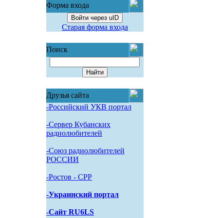
Форма входа
Войти через uID
Старая форма входа
Поиск
Друзья сайта
-Российский УКВ портал
-Сервер Кубанских
радиолюбителей
-Союз радиолюбителей
РОССИИ
-Pостов - CPP
-Украинский портал
-Сайт RU6LS