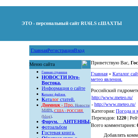
ЭТО - персональный сайт RU6LS г.ШАХТЫ
Главная
Регистрация
Вход
Приветствую Вас,
Гос
Меню сайта
Главная страница
Главная
»
Каталог сай
НОВОСТИ Юго-
метео явления.
Востока.
Информация о сайте
Российский гидромет
К
аталог файлов
http://www.meteo.ru/
К
ата
лог
статей.
-
http://www.meteo.ru/
Дневник -
Про.
Новости
МИРА.
США - РОССИЯ.
Категория:
Погода и 
(blog)
Переходов:
1220
| Рей
Форум
.
АНТЕННЫ
.
Всего комментариев:
отоальбом
Ф
Г
остевая книга.
Добавлять комм