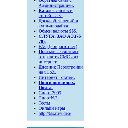
О
братная связь c
Администрацией.
К
аталог сайтов и
статей. ->>>
Д
оска объявлений и
купи-продайка
О
бмен валюты $$$.
СЛУГА. 3АО-АЭ.(76-
78).
FAQ (вопрос/ответ)
П
оисковые системы,
отправить СМС - из
интернета.
Д
невник Перестройки
на uCoZ.
Интернет - статьи.
Поиск
позывных.
Почта.
Спорт 2009
Спорт№3
Тесты
Онлайн игры
http://6ls.ru/video/