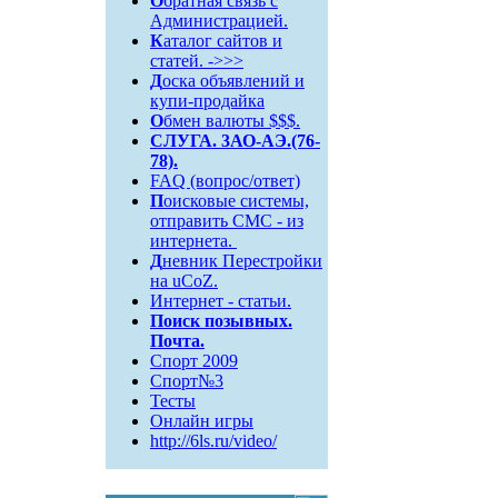
О
братная связь c
Администрацией.
К
аталог сайтов и
статей. ->>>
Д
оска объявлений и
купи-продайка
О
бмен валюты $$$.
СЛУГА. 3АО-АЭ.(76-
78).
FAQ (вопрос/ответ)
П
оисковые системы,
отправить СМС - из
интернета.
Д
невник Перестройки
на uCoZ.
Интернет - статьи.
Поиск
позывных.
Почта.
Спорт 2009
Спорт№3
Тесты
Онлайн игры
http://6ls.ru/video/