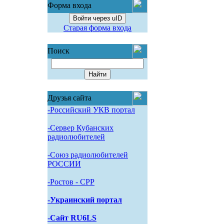
Форма входа
Войти через uID
Старая форма входа
Поиск
Друзья сайта
-Российский УКВ портал
-Сервер Кубанских
радиолюбителей
-Союз радиолюбителей
РОССИИ
-Pостов - CPP
-Украинский портал
-Сайт RU6LS