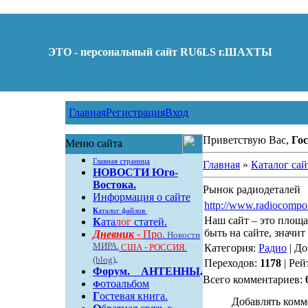
ЭТО - персональный сайт RU6LS г.ШАХТЫ
Главная
Регистрация
Вход
Приветствую Вас,
Гос
Меню сайта
Главная страница
Главная
»
Каталог сай
НОВОСТИ Юго-
Востока.
Рынок радиодеталей
Информация о сайте
http://www.radiocompo
К
аталог файлов
Наш сайт – это площа
К
ата
лог
статей.
быть на сайте, значит
Дневник -
Про.
Новости
МИРА.
США - РОССИЯ.
Категория:
Радио
| Д
(blog)
Переходов:
1178
| Рей
Форум
.
АНТЕННЫ
.
Всего комментариев:
отоальбом
Ф
Г
остевая книга.
Добавлять комм