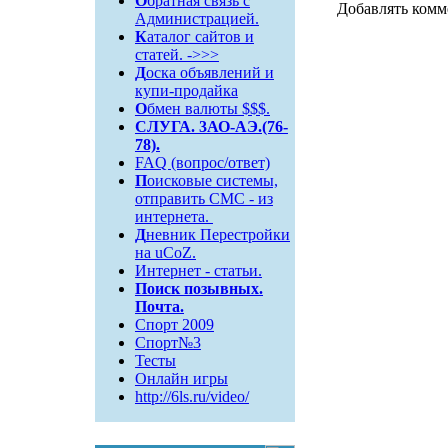
О
братная связь c
Добавлять комм
Администрацией.
К
аталог сайтов и
статей. ->>>
Д
оска объявлений и
купи-продайка
О
бмен валюты $$$.
СЛУГА. 3АО-АЭ.(76-
78).
FAQ (вопрос/ответ)
П
оисковые системы,
отправить СМС - из
интернета.
Д
невник Перестройки
на uCoZ.
Интернет - статьи.
Поиск
позывных.
Почта.
Спорт 2009
Спорт№3
Тесты
Онлайн игры
http://6ls.ru/video/