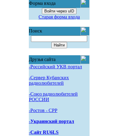
Форма входа
Войти через uID
Старая форма входа
Поиск
Друзья сайта
-Российский УКВ портал
-Сервер Кубанских
радиолюбителей
-Союз радиолюбителей
РОССИИ
-Pостов - CPP
-Украинский портал
-Сайт RU6LS