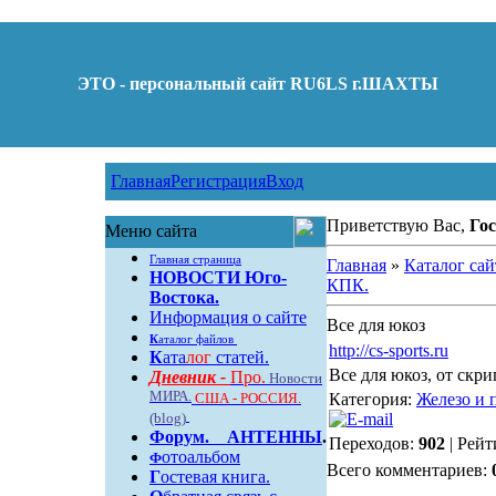
ЭТО - персональный сайт RU6LS г.ШАХТЫ
Главная
Регистрация
Вход
Приветствую Вас,
Гос
Меню сайта
Главная страница
Главная
»
Каталог сай
НОВОСТИ Юго-
КПК.
Востока.
Информация о сайте
Все для юкоз
К
аталог файлов
http://cs-sports.ru
К
ата
лог
статей.
Все для юкоз, от скр
Дневник -
Про.
Новости
МИРА.
США - РОССИЯ.
Категория:
Железо и 
(blog)
Форум
.
АНТЕННЫ
.
Переходов:
902
| Рейт
отоальбом
Ф
Всего комментариев:
Г
остевая книга.