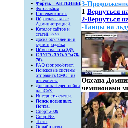
3-Продолжение
Форум
.
АНТЕННЫ
.
отоальбом
Ф
1-
Вернуться н
Г
остевая книга.
2-Вернуться н
О
братная связь c
Администрацией.
-Танцы на льду
К
аталог сайтов и
статей. ->>>
Д
оска объявлений и
купи-продайка
О
бмен валюты $$$.
СЛУГА. 3АО-АЭ.(76-
78).
FAQ (вопрос/ответ)
П
оисковые системы,
отправить СМС - из
Оксана Домни
интернета.
Д
невник Перестройки
чемпионами ми
на uCoZ.
Интернет - статьи.
Поиск
позывных.
Почта.
Спорт 2009
Спорт№3
Тесты
Онлайн игры