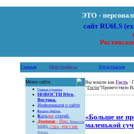
ЭТО - персона
сайт RU6LS
(е
Ростовско
Главная
Мой профиль
Регистрация
Меню сайта
Вы вошли как
Гость
· 
"
Гости
"Приветствую В
Главная страница
НОВОСТИ Юго-
Востока.
Информация о сайте
К
аталог файлов
«Больше не пр
К
ата
лог
статей.
Дневник -
Про.
Новости
маленькой суч
МИРА.
США - РОССИЯ.
(blog)