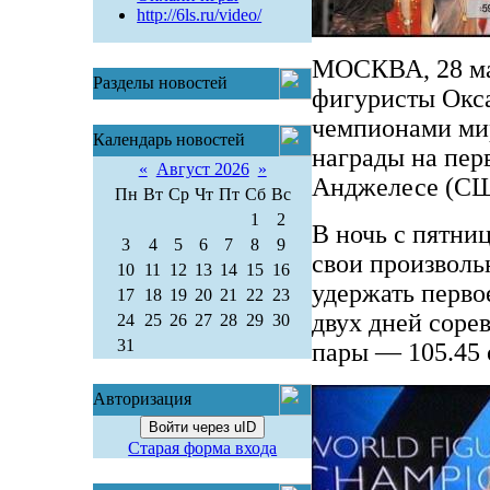
http://6ls.ru/video/
МОСКВА, 28 ма
Разделы новостей
фигуристы Окс
чемпионами мир
Календарь новостей
награды на перв
«
Август 2026
»
Анджелесе (СШ
Пн
Вт
Ср
Чт
Пт
Сб
Вс
1
2
В ночь с пятни
3
4
5
6
7
8
9
свои произволь
10
11
12
13
14
15
16
удержать перво
17
18
19
20
21
22
23
двух дней соре
24
25
26
27
28
29
30
31
пары — 105.45 
Авторизация
Войти через uID
Старая форма входа