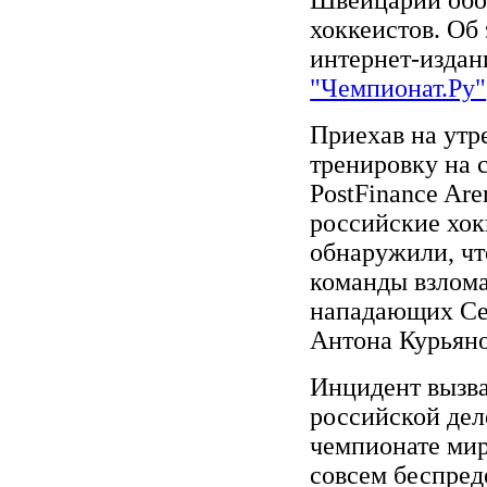
хоккеистов. Об
интернет-издан
"Чемпионат.Ру"
Приехав на ут
тренировку на 
PostFinance Are
российские хо
обнаружили, чт
команды взлома
нападающих Се
Антона Курьяно
Инцидент вызв
российской дел
чемпионате мир
совсем беспред