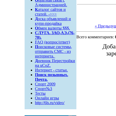
О
братная связь c
Администрацией.
К
аталог сайтов и
статей. ->>>
Д
оска объявлений и
купи-продайка
« Предыду
О
бмен валюты $$$.
СЛУГА. 3АО-АЭ.(76-
Всего комментариев:
78).
FAQ (вопрос/ответ)
Доба
П
оисковые системы,
отправить СМС - из
зар
интернета.
Д
невник Перестройки
на uCoZ.
Интернет - статьи.
Поиск
позывных.
Почта.
Спорт 2009
Спорт№3
Тесты
Онлайн игры
http://6ls.ru/video/