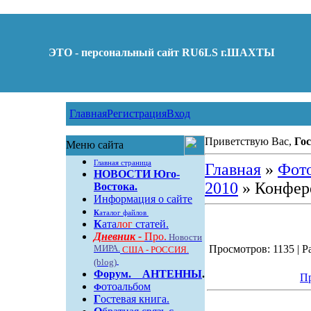
ЭТО - персональный сайт RU6LS г.ШАХТЫ
Главная
Регистрация
Вход
Приветствую Вас,
Гос
Меню сайта
Главная страница
Главная
»
Фот
НОВОСТИ Юго-
2010
» Конфер
Востока.
Информация о сайте
К
аталог файлов
К
ата
лог
статей.
Дневник -
Про.
Новости
МИРА.
Просмотров: 1135 | Ра
США - РОССИЯ.
(blog)
Форум
.
АНТЕННЫ
.
Пр
отоальбом
Ф
Г
остевая книга.