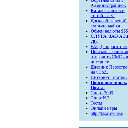
О
братная связь c
Администрацией.
К
аталог сайтов и
статей. ->>>
Д
оска объявлений
купи-продайка
О
бмен валюты $$$
СЛУГА. 3АО-АЭ.(
78).
FAQ (вопрос/ответ
П
оисковые систем
отправить СМС - и
интернета.
Д
невник Перестро
на uCoZ.
Интернет - статьи.
Поиск
позывных.
Почта.
Спорт 2009
Спорт№3
Тесты
Онлайн игры
http://6ls.ru/video/