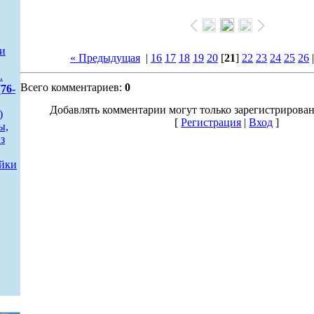
 и
« Предыдущая
|
16
17
18
19
20
[
21
]
22
23
24
25
26
.
Всего комментариев:
0
76-
Добавлять комментарии могут только зарегистрирова
)
[
Регистрация
|
Вход
]
ы,
з
йки