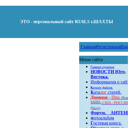
ЭТО - персональный сайт RU6LS г.ШАХТЫ
Главная
Регистрация
Вхо
Меню сайта
Главная страница
НОВОСТИ Юго-
Востока.
Информация о сай
К
аталог файлов
К
ата
лог
статей.
Дневник -
Про.
Нов
МИРА.
США - РОССИЯ
(blog)
Форум
.
АНТЕ
отоальбом
Ф
Г
остевая книга.