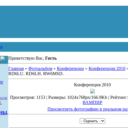
д
Приветствую Вас,
Гость
Главная
»
Фотоальбом
»
Конференции
»
Конференция 2010
»
RD6LU. RD6LH. RW6MSD.
те
Конференция 2010
Просмотров: 1153 | Размеры: 1024x768px/166.9Kb | Рейтинг: 5.
ости
ВАМПИР
.
Просмотреть фотографию в реальном ра
ННЫ
.