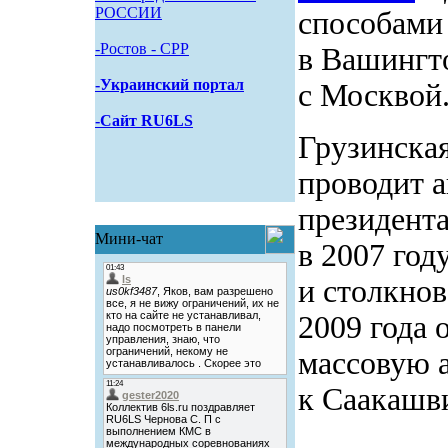
РОССИИ
способами
-Pостов - CPP
в Вашингт
-Украинский портал
с Москвой
-Сайт RU6LS
Грузинска
проводит а
президента
Мини-чат
в 2007 год
и столкнов
2009 года 
массовую 
к Саакашви