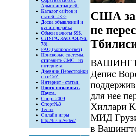
О
братная связь c
Администрацией.
К
аталог сайтов и
США зая
статей. ->>>
Д
оска объявлений и
не пере
купи-продайка
О
бмен валюты $$$.
СЛУГА. 3АО-АЭ.(76-
Тбилис
78).
FAQ (вопрос/ответ)
П
оисковые системы,
ВАШИНГТО
отправить СМС - из
интернета.
Денис Вор
Д
невник Перестройки
на uCoZ.
поддержива
Интернет - статьи.
Поиск
позывных.
для нее пе
Почта.
Спорт 2009
Хиллари Кл
Спорт№3
Тесты
МИД Грузи
Онлайн игры
http://6ls.ru/video/
в Вашингт