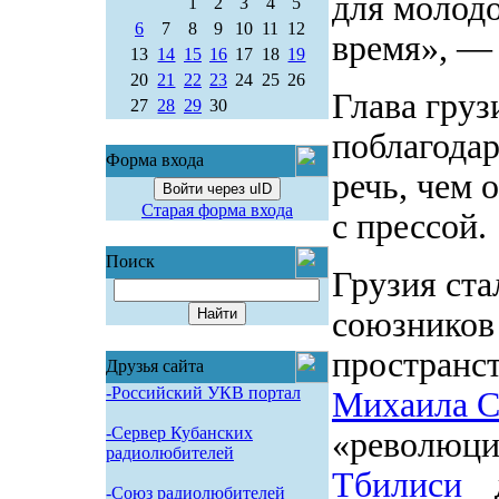
для молод
1
2
3
4
5
6
7
8
9
10
11
12
время», —
13
14
15
16
17
18
19
20
21
22
23
24
25
26
Глава груз
27
28
29
30
поблагодар
Форма входа
речь, чем 
Войти через uID
Старая форма входа
с прессой.
Поиск
Грузия ста
союзников
пространст
Друзья сайта
-Российский УКВ портал
Михаила С
-Сервер Кубанских
«революции
радиолюбителей
Тбилиси
-Союз радиолюбителей