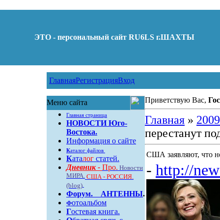
ЭТО - персональный сайт RU6LS г.ШАХТЫ
Главная
Регистрация
Вход
Приветствую Вас,
Гос
Меню сайта
Главная страница
Главная
»
2009
НОВОСТИ Юго-
перестанут по
Востока.
Информация о сайте
К
аталог файлов
США заявляют, что н
К
ата
лог
статей.
-
http://new
Дневник -
Про.
Новости
МИРА.
США - РОССИЯ.
(blog)
Форум
.
АНТЕННЫ
.
отоальбом
Ф
Г
остевая книга.