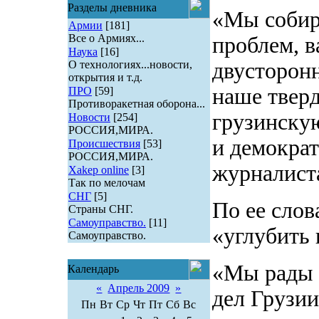
Разделы дневника
«Мы собир
Армии
[181]
Все о Армиях...
проблем, 
Наука
[16]
двусторон
О технологиях...новости,
открытия и т.д.
наше твер
ПРО
[59]
Противоракетная оборона...
грузинску
Новости
[254]
РОССИЯ,МИРА.
и демокра
Происшествия
[53]
РОССИЯ,МИРА.
журналист
Xakep online
[3]
Так по мелочам
СНГ
[5]
По ее слов
Страны СНГ.
Самоуправство.
[11]
«углубить 
Самоуправство.
«Мы рады 
Календарь
«
Апрель 2009
»
дел Грузии
Пн
Вт
Ср
Чт
Пт
Сб
Вс