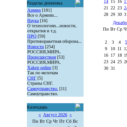
14
15
16
1
Разделы дневника
21
22
23
2
Армии
[181]
28
29
30
3
Все о Армиях...
Наука
[16]
Декабр
О технологиях...новости,
Пн
Вт
Ср
Ч
открытия и т.д.
ПРО
[59]
Противоракетная оборона...
2
3
4
Новости
[254]
9
10
11
1
РОССИЯ,МИРА.
16
17
18
1
Происшествия
[53]
23
24
25
2
РОССИЯ,МИРА.
Xakep online
[3]
30
31
Так по мелочам
СНГ
[5]
Страны СНГ.
Самоуправство.
[11]
Самоуправство.
Календарь
«
Август 2026
»
Пн
Вт
Ср
Чт
Пт
Сб
Вс