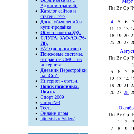
О
братная связь c
Март 
Администрацией.
Пн
Вт
Ср
Ч
К
аталог сайтов и
статей. ->>>
Д
оска объявлений и
4
5
6
купи-продайка
11
12
13
1
О
бмен валюты $$$.
18
19
20
2
СЛУГА. 3АО-АЭ.(76-
25
26
27
2
78).
FAQ (вопрос/ответ)
Август
П
оисковые системы,
Пн
Вт
Ср
Ч
отправить СМС - из
интернета.
Д
невник Перестройки
5
6
7
на uCoZ.
12
13
14
1
Интернет - статьи.
19
20
21
2
Поиск
позывных.
Почта.
26
27
28
2
Спорт 2009
Спорт№3
Тесты
Октябр
Онлайн игры
Пн
Вт
Ср
Ч
http://6ls.ru/video/
1
2
7
8
9
1