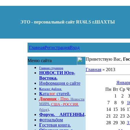
ЭТО - персональный сайт RU6LS г.ШАХТЫ
Главная
Регистрация
Вход
Приветствую Вас,
Гос
Меню сайта
Главная страница
Главная
»
2013
НОВОСТИ Юго-
Востока.
Январь
Информация о сайте
Пн
Вт
Ср
Ч
К
аталог файлов
К
ата
лог
статей.
1
2
Дневник -
Про.
Новости
7
8
9
1
МИРА.
США - РОССИЯ.
14
15
16
1
(blog)
Форум
.
АНТЕННЫ
.
21
22
23
2
отоальбом
Ф
28
29
30
3
Г
остевая книга.