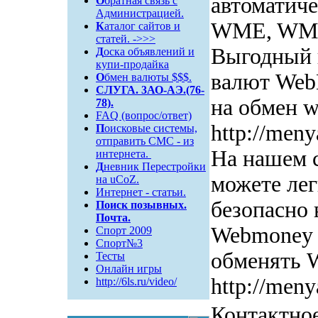
автоматич
О
братная связь c
Администрацией.
WME, WMU
К
аталог сайтов и
статей. ->>>
Выгодный 
Д
оска объявлений и
купи-продайка
валют Web
О
бмен валюты $$$.
СЛУГА. 3АО-АЭ.(76-
на обмен 
78).
FAQ (вопрос/ответ)
http://men
П
оисковые системы,
отправить СМС - из
На нашем 
интернета.
Д
невник Перестройки
можете лег
на uCoZ.
Интернет - статьи.
безопасно 
Поиск
позывных.
Почта.
Webmoney 
Спорт 2009
Спорт№3
обменять
Тесты
Онлайн игры
http://men
http://6ls.ru/video/
Контактно