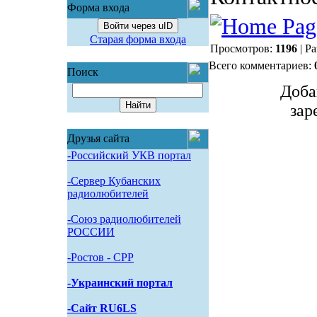
Форма входа
Войти через uID
Старая форма входа
Просмотров:
1196
| Р
Всего комментариев:
Поиск
Доба
зар
Друзья сайта
-Российский УКВ портал
-Сервер Кубанских
радиолюбителей
-Союз радиолюбителей
РОССИИ
-Pостов - CPP
-Украинский портал
-Сайт RU6LS