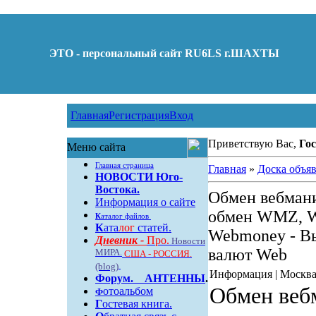
ЭТО - персональный сайт RU6LS г.ШАХТЫ
Главная
Регистрация
Вход
Приветствую Вас,
Гос
Меню сайта
Главная страница
Главная
»
Доска объя
НОВОСТИ Юго-
Востока.
Обмен вебмани
Информация о сайте
обмен WMZ,
К
аталог файлов
К
ата
лог
статей.
Webmoney - Вы
Дневник -
Про.
Новости
валют Web
МИРА.
США - РОССИЯ.
(blog)
Информация | Москв
Форум
.
АНТЕННЫ
.
Обмен вебм
отоальбом
Ф
Г
остевая книга.