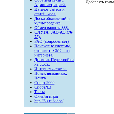
О
братная связь c
Добавлять комм
Администрацией.
К
аталог сайтов и
статей. ->>>
Д
оска объявлений и
купи-продайка
О
бмен валюты $$$.
СЛУГА. 3АО-АЭ.(76-
78).
FAQ (вопрос/ответ)
П
оисковые системы,
отправить СМС - из
интернета.
Д
невник Перестройки
на uCoZ.
Интернет - статьи.
Поиск
позывных.
Почта.
Спорт 2009
Спорт№3
Тесты
Онлайн игры
http://6ls.ru/video/