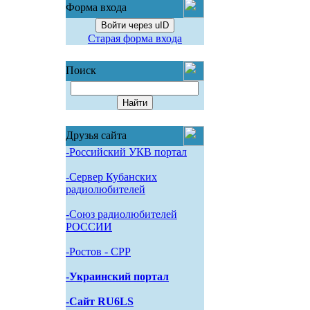
Форма входа
Войти через uID
Старая форма входа
Поиск
Друзья сайта
-Российский УКВ портал
-Сервер Кубанских
радиолюбителей
-Союз радиолюбителей
РОССИИ
-Pостов - CPP
-Украинский портал
-Сайт RU6LS