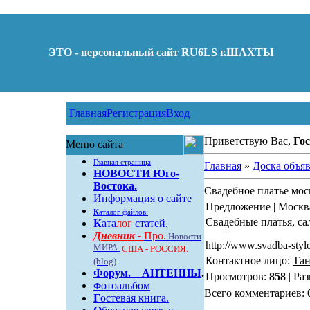
ЭТО - персональный сайт RU6LS г.ШАХТЫ
Главная
Регистрация
Вход
Приветствую Вас,
Гос
Меню сайта
Главная страница
Главная
»
Доска объя
НОВОСТИ Юго-
Востока.
Свадебное платье мос
Информация о сайте
Предложение | Москв
К
аталог файлов
Свадебные платья, са
К
ата
лог
статей.
Дневник -
Про.
Новости
http://www.svadba-style
МИРА.
США - РОССИЯ.
Контактное лицо:
Тан
(blog)
Форум
.
АНТЕННЫ
.
Просмотров:
858
| Ра
отоальбом
Ф
Всего комментариев:
Г
остевая книга.