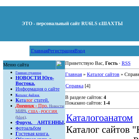
ЭТО - персональный сайт RU6LS г.ШАХТЫ
Главная
Регистрация
Вход
Приветствую Вас,
Гость
·
RSS
Меню сайта
Главная страница
Главная
»
Каталог сайтов
» Справ
НОВОСТИ Юго-
Востока.
Справка
[4]
Информация о сайте
К
аталог файлов
В разделе сайтов:
4
К
ата
лог
статей.
Показано сайтов:
1-4
Дневник -
Про.
Новости
МИРА.
США - РОССИЯ.
Каталогоанатом
(blog)
Форум
.
АНТЕННЫ
.
Каталог сайтов "
отоальбом
Ф
Г
остевая книга.