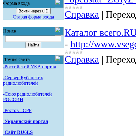
Форма входа
Войти через uID
Справка
|
Перехо
Старая форма входа
Каталог всего.R
Поиск
-
http://www.vsego
Справка
|
Перехо
Друзья сайта
-Российский УКВ портал
-Сервер Кубанских
радиолюбителей
-Союз радиолюбителей
РОССИИ
-Pостов - CPP
-Украинский портал
-Сайт RU6LS