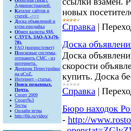
ссылки взамен. Р
О
братная связь c
Администрацией.
новых посетител
К
аталог сайтов и
статей. ->>>
Д
оска объявлений и
Справка
|
Перехо
купи-продайка
О
бмен валюты $$$.
СЛУГА. 3АО-АЭ.(76-
Доска объявлени
78).
FAQ (вопрос/ответ)
П
оисковые системы,
Доска объявлени
отправить СМС - из
интернета.
скорости объявл
Д
невник Перестройки
на uCoZ.
купить. Доска бе
Интернет - статьи.
Поиск
позывных.
Справка
|
Перехо
Почта.
Спорт 2009
Спорт№3
Тесты
Бюро находок Ро
Онлайн игры
http://6ls.ru/video/
-
http://www.rosto
_openstat=ZGl