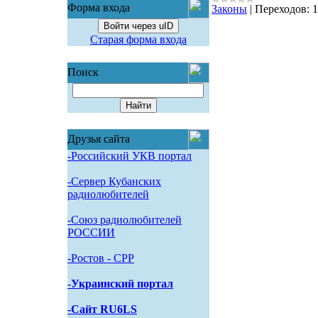
Форма входа
Законы
|
Переходов:
1
Войти через uID
Старая форма входа
Поиск
Друзья сайта
-Российский УКВ портал
-Сервер Кубанских
радиолюбителей
-Союз радиолюбителей
РОССИИ
-Pостов - CPP
-Украинский портал
-Сайт RU6LS