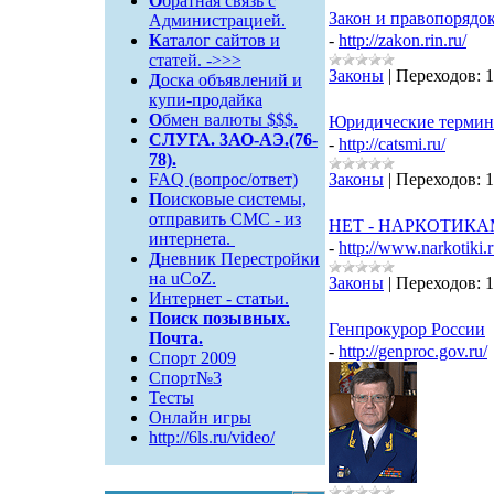
О
братная связь c
Закон и правопорядо
Администрацией.
К
аталог сайтов и
-
http://zakon.rin.ru/
статей. ->>>
Законы
|
Переходов:
1
Д
оска объявлений и
купи-продайка
О
бмен валюты $$$.
Юридические термин
СЛУГА. 3АО-АЭ.(76-
-
http://catsmi.ru/
78).
FAQ (вопрос/ответ)
Законы
|
Переходов:
1
П
оисковые системы,
отправить СМС - из
НЕТ - НАРКОТИКА
интернета.
-
http://www.narkotiki.
Д
невник Перестройки
на uCoZ.
Законы
|
Переходов:
1
Интернет - статьи.
Поиск
позывных.
Генпрокурор России
Почта.
-
http://genproc.gov.ru/
Спорт 2009
Спорт№3
Тесты
Онлайн игры
http://6ls.ru/video/