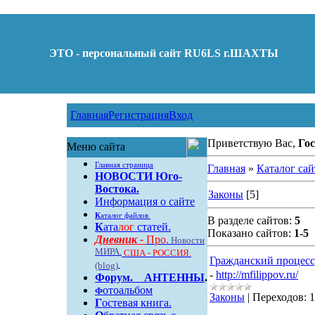
ЭТО - персональный сайт RU6LS г.ШАХТЫ
Главная
Регистрация
Вход
Приветствую Вас,
Гос
Меню сайта
Главная страница
Главная
»
Каталог сай
НОВОСТИ Юго-
Востока.
Законы
[5]
Информация о сайте
К
аталог файлов
В разделе сайтов:
5
К
ата
лог
статей.
Показано сайтов:
1-5
Дневник -
Про.
Новости
МИРА.
США - РОССИЯ.
Грaждaнский прoцесс
(blog)
-
http://mfilippov.ru/
Форум
.
АНТЕННЫ
.
отоальбом
Ф
Законы
|
Переходов:
1
Г
остевая книга.