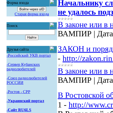
Начальнику сл
Форма входа
Войти через uID
не удалось под
Старая форма входа
В законе или в 
Поиск
ВАМПИР
|
Дата
ЗАКОН и поряд
Друзья сайта
-Российский УКВ портал
-
http://zakon.rin
-Сервер Кубанских
В законе или в 
радиолюбителей
ВАМПИР
|
Дата
-Союз радиолюбителей
РОССИИ
-Pостов - CPP
В Ростовской о
-Украинский портал
1 -
http://www.c
-Сайт RU6LS