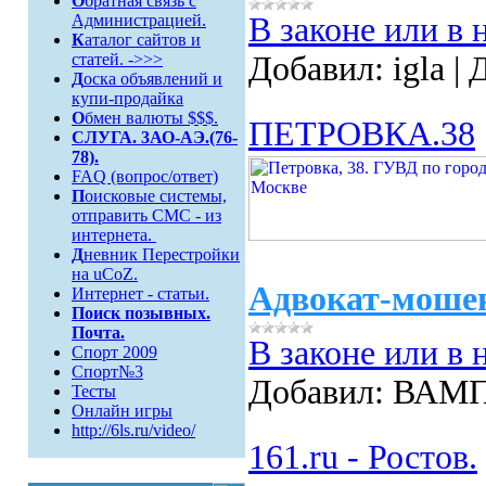
О
братная связь c
Администрацией.
В законе или в 
К
аталог сайтов и
статей. ->>>
Добавил:
igla
|
Д
Д
оска объявлений и
купи-продайка
О
бмен валюты $$$.
ПЕТРОВКА.38
СЛУГА. 3АО-АЭ.(76-
78).
FAQ (вопрос/ответ)
П
оисковые системы,
отправить СМС - из
интернета.
Д
невник Перестройки
на uCoZ.
Адвокат-моше
Интернет - статьи.
Поиск
позывных.
Почта.
В законе или в 
Спорт 2009
Спорт№3
Добавил:
ВАМ
Тесты
Онлайн игры
http://6ls.ru/video/
161.ru - Ростов.