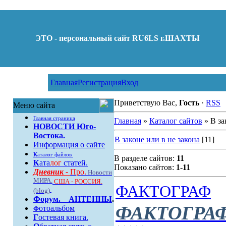
ЭТО - персональный сайт RU6LS г.ШАХТЫ
Главная
Регистрация
Вход
Приветствую Вас,
Гость
·
RSS
Меню сайта
Главная страница
Главная
»
Каталог сайтов
» В за
НОВОСТИ Юго-
Востока.
В законе или в не закона
[11]
Информация о сайте
К
аталог файлов
В разделе сайтов:
11
К
ата
лог
статей.
Показано сайтов:
1-11
Дневник -
Про.
Новости
МИРА.
США - РОССИЯ.
ФАКТОГРАФ
(blog)
Форум
.
АНТЕННЫ
.
ФАКТОГРА
отоальбом
Ф
Г
остевая книга.