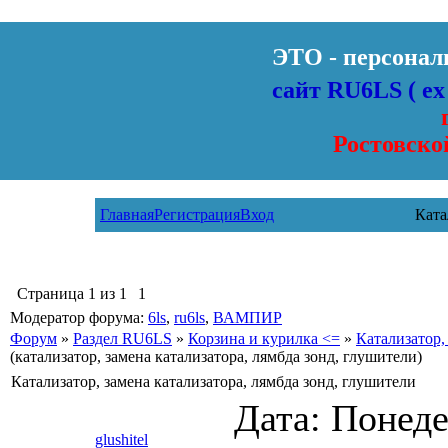
ЭТО - персона
сайт RU6LS
( е
Ростовско
Главная
Регистрация
Вход
Ката
Страница
1
из
1
1
Модератор форума:
6ls
,
ru6ls
,
ВАМПИР
Форум
»
Раздел RU6LS
»
Корзина и курилка <=
»
Катализатор,
(катализатор, замена катализатора, лямбда зонд, глушители)
Катализатор, замена катализатора, лямбда зонд, глушители
Дата: Понеде
glushitel