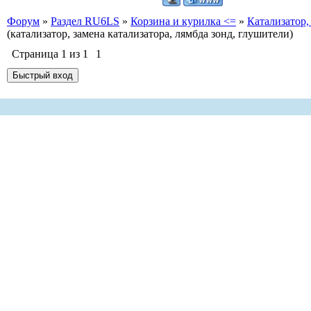
Форум
»
Раздел RU6LS
»
Корзина и курилка <=
»
Катализатор,
(катализатор, замена катализатора, лямбда зонд, глушители)
Страница
1
из
1
1