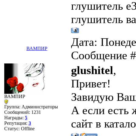
глушитель e3
глушитель ва
Дата: Понеде
ВАМПИР
Сообщение 
glushitel
,
Привет!
Завидую Ваш
ВАМПИР
А если есть 
Группа: Администраторы
Сообщений:
1231
Награды:
5
сайт в катал
Репутация:
3
Статус:
Offline