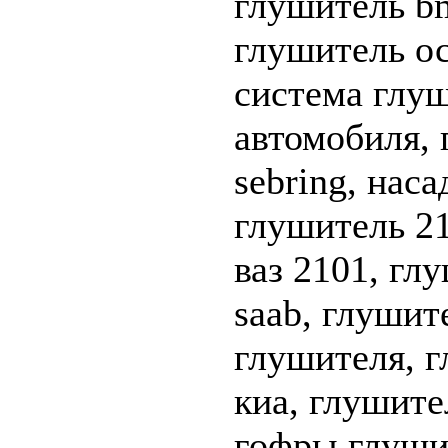
глушитель b
глушитель о
система глуш
автомобиля, 
sebring, нас
глушитель 2
ваз 2101, гл
saab, глушит
глушителя, 
киа, глушите
гофры глушит