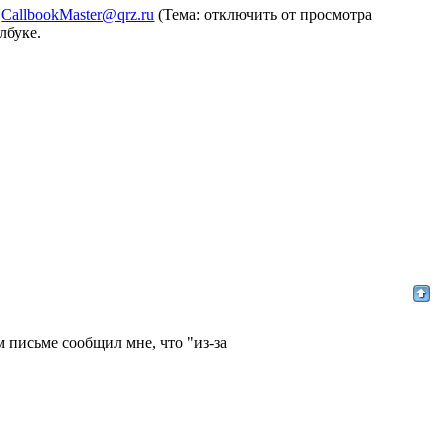
у
CallbookMaster@qrz.ru
(Тема: отключить от просмотра
лбуке.
письме сообщил мне, что "из-за