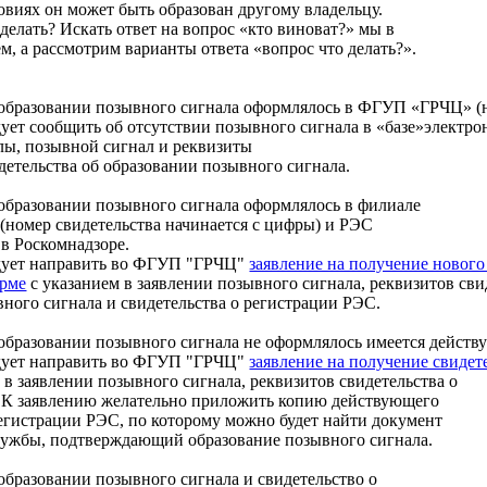
виях он может быть образован другому владельцу.
 делать? Искать ответ на вопрос «кто виноват?» мы в
ем, а рассмотрим варианты ответа «вопрос что делать?».
 образовании позывного сигнала оформлялось в ФГУП «ГРЧЦ» (но
дует сообщить об отсутствии позывного сигнала в «базе»элект
ы, позывной сигнал и реквизиты
етельства об образовании позывного сигнала.
 образовании позывного сигнала оформлялось в филиале
омер свидетельства начинается с цифры) и РЭС
в Роскомнадзоре.
едует направить во ФГУП "ГРЧЦ"
заявление на получение нового
орме
с указанием в заявлении позывного сигнала, реквизитов сви
ного сигнала и свидетельства о регистрации РЭС.
образовании позывного сигнала не оформлялось имеется действ
едует направить во ФГУП "ГРЧЦ"
заявление на получение свидет
 в заявлении позывного сигнала, реквизитов свидетельства о
 К заявлению желательно приложить копию действующего
егистрации РЭС, по которому можно будет найти документ
лужбы, подтверждающий образование позывного сигнала.
образовании позывного сигнала и свидетельство о