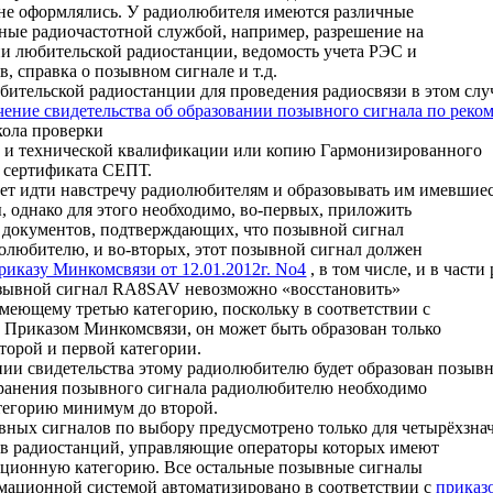
не оформлялись. У радиолюбителя имеются различные
ные радиочастотной службой, например, разрешение на
ии любительской радиостанции, ведомость учета РЭС и
, справка о позывном сигнале и т.д.
бительской радиостанции для проведения радиосвязи в этом сл
чение свидетельства об образовании позывного сигнала по рек
кола проверки
 и технической квалификации или копию Гармонизированного
 сертификата СЕПТ.
т идти навстречу радиолюбителям и образовывать им имевшиес
 однако для этого необходимо, во-первых, приложить
документов, подтверждающих, что позывной сигнал
олюбителю, и во-вторых, этот позывной сигнал должен
риказу Минкомсвязи от 12.01.2012г. No4
, в том числе, и в част
озывной сигнал RA8SAV невозможно «восстановить»
меющему третью категорию, поскольку в соответствии с
Приказом Минкомсвязи, он может быть образован только
торой и первой категории.
ии свидетельства этому радиолюбителю будет образован позывн
анения позывного сигнала радиолюбителю необходимо
тегорию минимум до второй.
вных сигналов по выбору предусмотрено только для четырёхзна
в радиостанций, управляющие операторы которых имеют
ционную категорию. Все остальные позывные сигналы
мационной системой автоматизировано в соответствии с
приказ