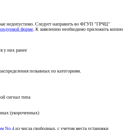
учае недопустимо. Следует направить во ФГУП "ГРЧЦ"
омендуемой форме
. К заявлению необходимо приложить копию
я у них ранее
и распределения позывных по категориям.
ой сигнал типа
чных (укороченных)
ом No 4
из числа свободных, с учетом места установки