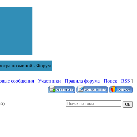
мотра позывной - Форум
овые сообщения
·
Участники
·
Правила форума
·
Поиск
·
RSS
]
ой)