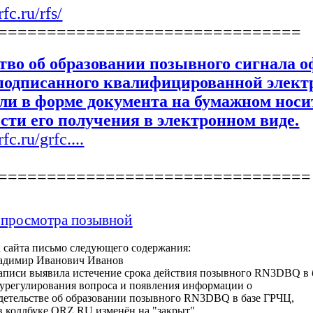
fc.ru/rfs/
===============================
тво об образовании позывного сигнала о
подписанного квалифицированной элект
ли в форме документа на бумажном носит
сти его получения в электронном виде.
fc.ru/grfc....
================================
 просмотра позывной
а сайта письмо следующего содержания:
ладимир Иванович Иванов
аписи выявила истечение срока действия позывного RN3DBQ в 
о урегулирования вопроса и появления информации о
етельстве об образовании позывного RN3DBQ в базе ГРЧЦ,
в коллбуке QRZ.RU изменён на "закрыт".