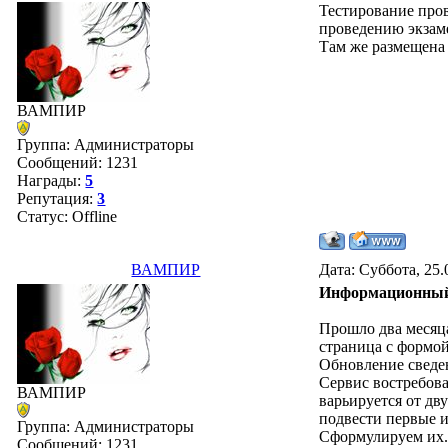
Тестирование про
проведению экзам
Там же размещена 
ВАМПИР
Группа: Администраторы
Сообщений:
1231
Награды:
5
Репутация:
3
Статус:
Offline
ВАМПИР
Дата: Суббота, 25.
Информационный 
Прошло два месяц
страница с формой
Обновление сведен
Сервис востребова
ВАМПИР
варьируется от дв
подвести первые и
Группа: Администраторы
Сформулируем их
Сообщений:
1231