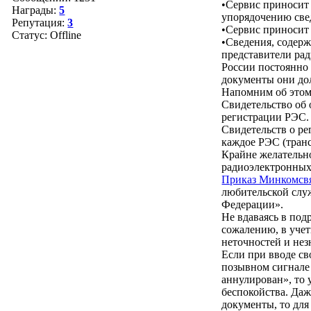
•Сервис приносит 
Награды:
5
упорядочению свед
Репутация:
3
•Сервис приносит 
Статус:
Offline
•Сведения, содер
представители ра
России постоянно
документы они до
Напомним об этом
Свидетельство об 
регистрации РЭС.
Свидетельств о ре
каждое РЭС (транс
Крайне желательн
радиоэлектронных
Приказ Минкомсвя
любительской слу
Федерации».
Не вдаваясь в под
сожалению, в учет
неточностей и нез
Если при вводе св
позывном сигнале
аннулирован», то 
беспокойства. Даж
документы, то для