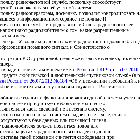
пользу радиочастотной службе, поскольку способствует
ений, содержащихся в её учетной системе.
пользу радиооператорам, поскольку позволяет контролировать н
жащиеся в информационном сервисе, не полные.И
диочастотной службы и представители Союза радиолюбителей
 напоминают радиолюбителям о том, какие разрешительные
лжны иметь.
 ещё раз.У владельца любительской радиостанции должно быть д
образовании позывного сигнала и Свидетельство о
гистрации РЭС у радиолюбителя может быть несколько, поскольк
ивер).
о в радиолюбительском шеке иметь
Решение ГКРЧ от 15.07.2010 
 средств любительской и любительской спутниковой служб» (в 
зи России от 26.07.2012 No184
«Об утверждении требований к и
жбой и любительской спутниковой службой в Российской
робности создания и функционирования единой системы учета п
ной системе присутствует небольшое количество
начительная часть сведений не внесена в систему.
оего позывного сигнала система выдает ответ: «сведения о
 отсутствуют в базе данных или позывной сигнал
у радиолюбителя должен появиться повод для
е если на руках у радиолюбителя есть действующие
 системы такой позывной считается свободным и при