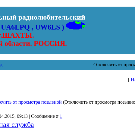
льный радиолюбительск
ий
x UA6LPQ , UW6LS )
г.ШАХТЫ.
й области. РОССИЯ.
д
Отключить от прос
[
Н
ючить от просмотра позывной
(Отключить от просмотра позывн
04.2015, 09:13 | Сообщение #
1
ная служба