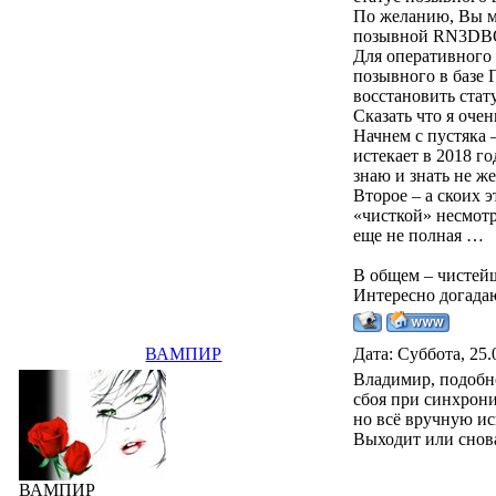
По желанию, Вы м
позывной RN3DBQ)
Для оперативного
позывного в базе 
восстановить стат
Сказать что я оче
Начнем с пустяка 
истекает в 2018 г
знаю и знать не ж
Второе – а скоих 
«чисткой» несмотр
еще не полная …
В общем – чистей
Интересно догада
ВАМПИР
Дата: Суббота, 25.
Владимир, подобн
сбоя при синхрони
но всё вручную ис
Выходит или снов
ВАМПИР