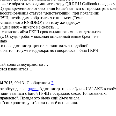
ожете обратиться к администратору QRZ.RU Callbook по адрес
 для временного отключения Вашей записи от просмотра в кол
 восстановления статуса "действующий" при появлении
ГРЧЦ, необходимо обратиться с письмом (Тема:
ус позывного RN3DBQ) по этому же адресу.»
нь удивился – ничего не сказать …
– согласно сайта ГКРЧ срок выданного мне свидетельства
оду. Откуда «робот» выкопал описанный выше бред – не
елаю
это пор администрация стала заниматься подобной
я на то, что уже неоднократно говорилось – база ГКРЧ
шей воды самоуправство …
ются извиниться….
04.2015, 09:13 | Сообщение #
2
ое обсуждалось
здесь.
Администратор колбука - UA1AKE в своём 
зации записи с базой ГРЧЦ пострадало около 10 позывных,
правлено". Правда это было ещё 20-го числа.
а "синхронизируют". или не всё исправили.