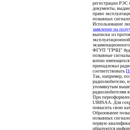
регистрации РЭС 
документы, выдан
право эксплуатац
позывных сигналов
Использование лю
заявление на полу
выписки из прото
эксплуатационной
экзаменационного
ФГУП "ГРЧЦ" буде
позывные сигналы,
копии имеющихся 
принадлежал ради
соответствовать
П
Так, например, п
радиолюбителю, и
упомянутым выше 
радиолюбителям в
При переоформлен
UB8SAA. Для сохр
повысить свою ка
Образование позы
позывных сигнало
первую квалифика
образуются инфор