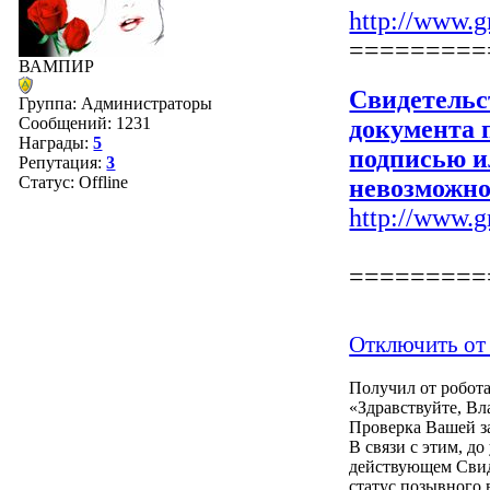
http://www.gr
=========
ВАМПИР
Свидетельс
Группа: Администраторы
Сообщений:
1231
документа 
Награды:
5
подписью и
Репутация:
3
Статус:
Offline
невозможно
http://www.gr
=========
Отключить от
Получил от робот
«Здравствуйте, В
Проверка Вашей з
В связи с этим, д
действующем Свид
статус позывного 