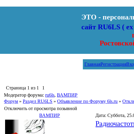
ЭТО - персона
сайт RU6LS
( е
Ростовско
Главная
Регистрация
Вхо
Страница
1
из
1
1
Модератор форума:
ru6ls
,
ВАМПИР
Форум
»
Раздел RU6LS
»
Объявление по Форуму 6ls.ru
»
Откл
Отключить от просмотра позывной
ВАМПИР
Дата: Суббота, 25.
Радиочастот