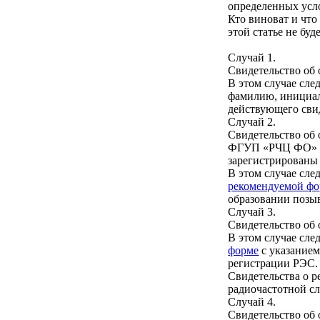
определенных усло
Кто виноват и что
этой статье не буд
Случай 1.
Свидетельство об
В этом случае сле
фамилию, инициал
действующего свид
Случай 2.
Свидетельство об
ФГУП «РЧЦ ФО» (н
зарегистрированы 
В этом случае сл
рекомендуемой ф
образовании позыв
Случай 3.
Свидетельство об 
В этом случае сл
форме
с указанием
регистрации РЭС.
Свидетельства о р
радиочастотной с
Случай 4.
Свидетельство об 