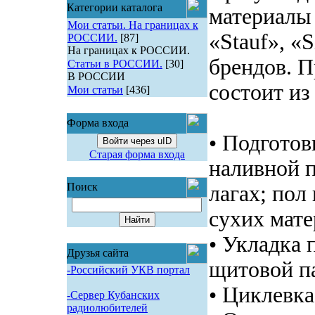
Категории каталога
материалы 
Мои статьи. На границах к
«Stauf», «
РОССИИ.
[87]
На границах к РОССИИ.
брендов. П
Статьи в РОССИИ.
[30]
В РОССИИ
состоит и
Мои статьи
[436]
Форма входа
• Подготов
Войти через uID
Старая форма входа
наливной п
Поиск
лагах; пол
сухих мате
• Укладка 
Друзья сайта
щитовой па
-Российский УКВ портал
• Циклевк
-Сервер Кубанских
радиолюбителей