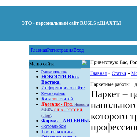
ЭТО - персональный сайт RU6LS г.ШАХТЫ
Главная
Регистрация
Вход
Приветствую Вас,
Гос
Меню сайта
Главная страница
Главная
»
Статьи
»
Мо
НОВОСТИ Юго-
Востока.
Паркетные работы – 
Информация о сайте
Паркет – ц
К
аталог файлов
К
ата
лог
статей.
напольного
Дневник -
Про.
Новости
МИРА.
США - РОССИЯ.
которого т
(blog)
Форум
.
АНТЕННЫ
.
профессио
отоальбом
Ф
Г
остевая книга.