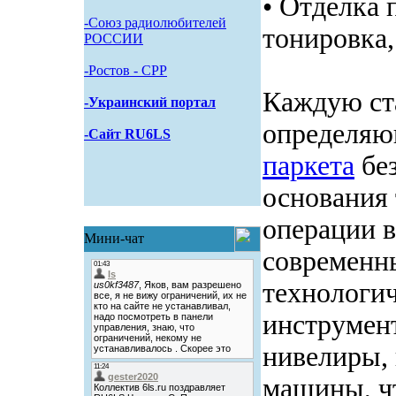
• Отделка 
-Союз радиолюбителей
тонировка,
РОССИИ
-Pостов - CPP
Каждую ст
-Украинский портал
определяю
-Сайт RU6LS
паркета
без
основания 
операции 
Мини-чат
современн
технологи
инструмент
нивелиры,
машины, чт