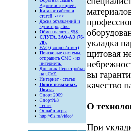
специалист
О
братная связь c
Администрацией.
материало
К
аталог сайтов и
статей. ->>>
профессио
Д
оска объявлений и
купи-продайка
оборудова
О
бмен валюты $$$.
СЛУГА. 3АО-АЭ.(76-
укладка па
78).
FAQ (вопрос/ответ)
щитовая н
П
оисковые системы,
отправить СМС - из
небрежнос
интернета.
Д
невник Перестройки
вы гаранти
на uCoZ.
Интернет - статьи.
качество п
Поиск
позывных.
Почта.
Спорт 2009
Спорт№3
О техноло
Тесты
Онлайн игры
http://6ls.ru/video/
При укладк