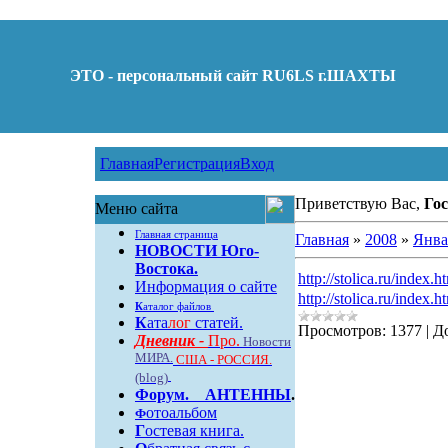
ЭТО - персональный сайт RU6LS г.ШАХТЫ
Главная
Регистрация
Вход
Приветствую Вас,
Гос
Меню сайта
Главная страница
Главная
»
2008
»
Янва
НОВОСТИ Юго-
Востока.
http://stolica.ru/index.h
Информация о сайте
http://stolica.ru/index.h
К
аталог файлов
К
ата
лог
статей.
Просмотров:
1377
|
Д
Дневник -
Про.
Новости
МИРА.
США - РОССИЯ.
(blog)
Форум
.
АНТЕННЫ
.
отоальбом
Ф
Г
остевая книга.