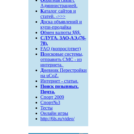
О
братная связь c
Администрацией.
К
аталог сайтов и
статей. ->>>
Д
оска объявлений и
купи-продайка
О
бмен валюты $$$.
СЛУГА. 3АО-АЭ.(76-
78).
FAQ (вопрос/ответ)
П
оисковые системы,
отправить СМС - из
интернета.
Д
невник Перестройки
на uCoZ.
Интернет - статьи.
Поиск
позывных.
Почта.
Спорт 2009
Спорт№3
Тесты
Онлайн игры
http://6ls.ru/video/