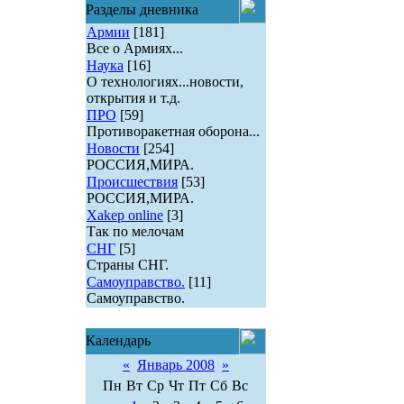
Разделы дневника
Армии
[181]
Все о Армиях...
Наука
[16]
О технологиях...новости,
открытия и т.д.
ПРО
[59]
Противоракетная оборона...
Новости
[254]
РОССИЯ,МИРА.
Происшествия
[53]
РОССИЯ,МИРА.
Xakep online
[3]
Так по мелочам
СНГ
[5]
Страны СНГ.
Самоуправство.
[11]
Самоуправство.
Календарь
«
Январь 2008
»
Пн
Вт
Ср
Чт
Пт
Сб
Вс