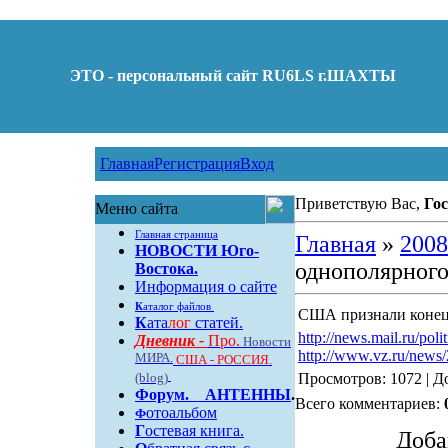
ЭТО - персональный сайт RU6LS г.ШАХТЫ
Главная
Регистрация
Вход
Приветствую Вас,
Гос
Меню сайта
Главная страница
Главная
»
2008
НОВОСТИ Юго-
однополярного
Востока.
Информация о сайте
К
аталог файлов
США признали конец
К
ата
лог
статей.
http://news.mail.ru/poli
Дневник -
Про.
Новости
http://www.vz.ru/new
МИРА.
США - РОССИЯ.
(blog)
Просмотров: 1072 | Д
Форум
.
АНТЕННЫ
.
Всего комментариев:
отоальбом
Ф
Г
остевая книга.
Доба