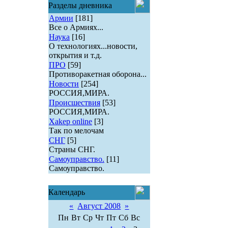
Разделы дневника
Армии
[181]
Все о Армиях...
Наука
[16]
О технологиях...новости,
открытия и т.д.
ПРО
[59]
Противоракетная оборона...
Новости
[254]
РОССИЯ,МИРА.
Происшествия
[53]
РОССИЯ,МИРА.
Xakep online
[3]
Так по мелочам
СНГ
[5]
Страны СНГ.
Самоуправство.
[11]
Самоуправство.
Календарь
«
Август 2008
»
Пн
Вт
Ср
Чт
Пт
Сб
Вс