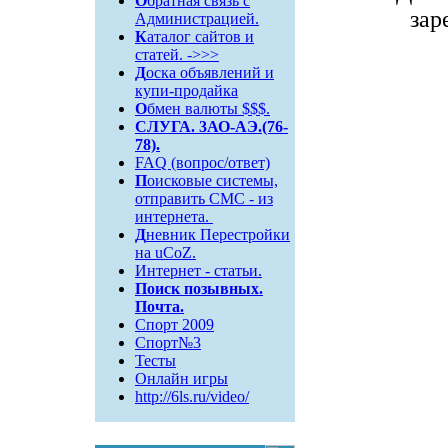
О
братная связь c
зар
Администрацией.
К
аталог сайтов и
статей. ->>>
Д
оска объявлений и
купи-продайка
О
бмен валюты $$$.
СЛУГА. 3АО-АЭ.(76-
78).
FAQ (вопрос/ответ)
П
оисковые системы,
отправить СМС - из
интернета.
Д
невник Перестройки
на uCoZ.
Интернет - статьи.
Поиск
позывных.
Почта.
Спорт 2009
Спорт№3
Тесты
Онлайн игры
http://6ls.ru/video/