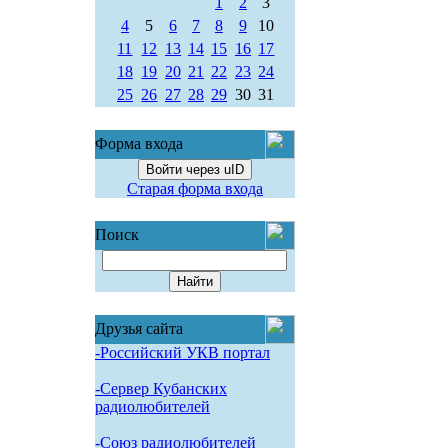
1
2
3
4
5
6
7
8
9
10
11
12
13
14
15
16
17
18
19
20
21
22
23
24
25
26
27
28
29
30
31
Форма входа
Войти через uID
Старая форма входа
Поиск
Друзья сайта
-Российский УКВ портал
-Сервер Кубанских
радиолюбителей
-Союз радиолюбителей