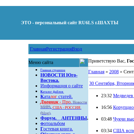
ЭТО - персональный сайт RU6LS г.ШАХТЫ
Главная
Регистрация
Вход
Приветствую Вас,
Гос
Меню сайта
Главная страница
Главная
»
2008
»
Сент
НОВОСТИ Юго-
Востока.
30 Сентября, Вторни
Информация о сайте
К
аталог файлов
23:32
Медведев
К
ата
лог
статей.
Дневник -
Про.
Новости
МИРА.
16:56
Корупцион
США - РОССИЯ.
(blog)
Форум
.
АНТЕННЫ
.
03:48
Чукчи вы
отоальбом
Ф
Г
остевая книга.
03:34
США вспо