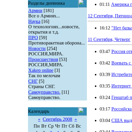
Разделы дневника
01:11
Америка 
Армии
[181]
Все о Армиях...
12 Сентября, Пятниц
Наука
[16]
О технологиях...новости,
16:12
"Нет базы
открытия и т.д.
ПРО
[59]
11 Сентября, Четверг
Противоракетная оборона...
Новости
[254]
03:47
Россия о
РОССИЯ,МИРА.
Происшествия
[53]
03:42
Воевать с
РОССИЯ,МИРА.
Xakep online
[3]
03:39
Истребит
Так по мелочам
СНГ
[5]
03:35
Интернет 
Страны СНГ.
Самоуправство.
[11]
Самоуправство.
03:24
Генштаб п
03:17
Российски
Календарь
«
Сентябрь 2008
»
03:04
США выде
Пн
Вт
Ср
Чт
Пт
Сб
Вс
02:44
Внимательн