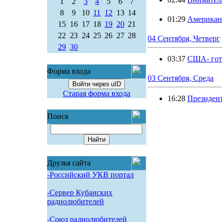
1
2
3
4
5
6
7
8
9
10
11
12
13
14
01:29
Американ
15
16
17
18
19
20
21
22
23
24
25
26
27
28
04 Сентября, Четверг
29
30
03:37
США- гот
Форма входа
03 Сентября, Среда
Войти через uID
Старая форма входа
16:28
Президен
Поиск
Друзья сайта
-Российский УКВ портал
-Сервер Кубанских
радиолюбителей
-Союз радиолюбителей