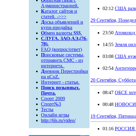
О
братная связь c
Администрацией.
02:12
США разм
К
аталог сайтов и
статей. ->>>
29 Сентября, Понеде
Д
оска объявлений и
купи-продайка
23:50
Атомоход
О
бмен валюты $$$.
СЛУГА. 3АО-АЭ.(76-
78).
14:55
Земля он
FAQ (вопрос/ответ)
П
оисковые системы,
03:08
США нужн
отправить СМС - из
интернета.
02:54
Антитерро
Д
невник Перестройки
на uCoZ.
20 Сентября, Суббота
Интернет - статьи.
Поиск
позывных.
08:47
ОБСЕ хот
Почта.
Спорт 2009
Спорт№3
00:48
НОВОСИБ
Тесты
Онлайн игры
19 Сентября, Пятниц
http://6ls.ru/video/
01:16
РОССИЯ и