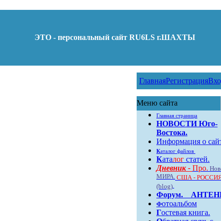
ЭТО - персональный сайт RU6LS г.ШАХТЫ
Главная
Регистрация
Вхо
Меню сайта
Главная страница
НОВОСТИ Юго-
Востока.
Информация о сай
К
аталог файлов
К
ата
лог
статей.
Дневник -
Про.
Нов
МИРА.
США - РОССИЯ
(blog)
Форум
.
АНТЕ
отоальбом
Ф
Г
остевая книга.