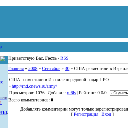
д
Приветствую Вас,
Гость
·
RSS
Главная
»
2008
»
Сентябрь
»
30
» США разместили в Израил
США разместили в Израиле передовой радар ПРО
те
-
http://rnd.cnews.ru/army/
Просмотров: 1036 | Добавил:
ru6ls
| Рейтинг: 0.0/0 |
ости
Всего комментариев:
0
.
Добавлять комментарии могут только зарегистрирова
ННЫ
.
[
Регистрация
|
Вход
]