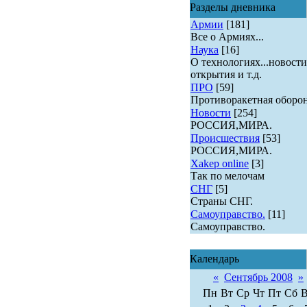
Разделы дневника
Армии
[181]
Все о Армиях...
Наука
[16]
О технологиях...новости
открытия и т.д.
ПРО
[59]
Противоракетная оборона
Новости
[254]
РОССИЯ,МИРА.
Происшествия
[53]
РОССИЯ,МИРА.
Xakep online
[3]
Так по мелочам
СНГ
[5]
Страны СНГ.
Самоуправство.
[11]
Самоуправство.
Календарь
«
Сентябрь 2008
»
Пн
Вт
Ср
Чт
Пт
Сб