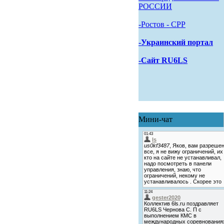
РОССИИ
-Pостов - CPP
-Украинский портал
-Сайт RU6LS
Мини-чат