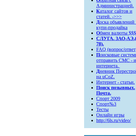
О
братная связь c
Администрацией.
К
аталог сайтов и
статей. ->>>
Д
оска объявлений
купи-продайка
О
бмен валюты $$$
СЛУГА. 3АО-АЭ.(
78).
FAQ (вопрос/ответ
П
оисковые систем
отправить СМС - и
интернета.
Д
невник Перестро
на uCoZ.
Интернет - статьи.
Поиск
позывных.
Почта.
Спорт 2009
Спорт№3
Тесты
Онлайн игры
http://6ls.ru/video/