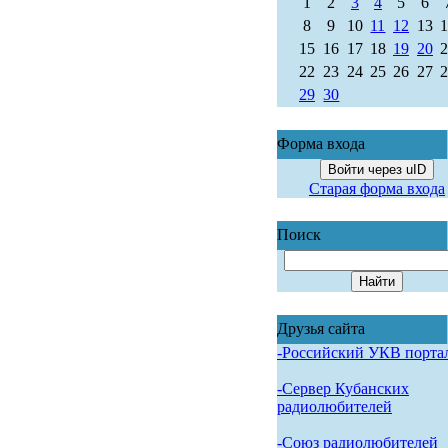
1
2
3
4
5
6
8
9
10
11
12
13
15
16
17
18
19
20
22
23
24
25
26
27
29
30
Форма входа
Войти через uID
Старая форма входа
Поиск
Друзья сайта
-Российский УКВ порта
-Сервер Кубанских
радиолюбителей
-Союз радиолюбителей