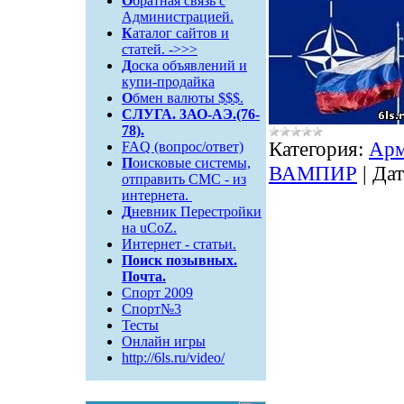
О
братная связь c
Администрацией.
К
аталог сайтов и
статей. ->>>
Д
оска объявлений и
купи-продайка
О
бмен валюты $$$.
СЛУГА. 3АО-АЭ.(76-
78).
Категория:
Ар
FAQ (вопрос/ответ)
П
оисковые системы,
ВАМПИР
|
Дат
отправить СМС - из
интернета.
Д
невник Перестройки
на uCoZ.
Интернет - статьи.
Поиск
позывных.
Почта.
Спорт 2009
Спорт№3
Тесты
Онлайн игры
http://6ls.ru/video/