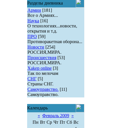
Разделы дневника
Армии
[181]
Все о Армиях...
Наука
[16]
О технологиях...новости,
открытия и т.д.
ПРО
[59]
Противоракетная оборона...
Новости
[254]
РОССИЯ,МИРА.
Происшествия
[53]
РОССИЯ,МИРА.
Xakep online
[3]
Так по мелочам
СНГ
[5]
Страны СНГ.
Самоуправство.
[11]
Самоуправство.
Календарь
«
Февраль 2009
»
Пн
Вт
Ср
Чт
Пт
Сб
Вс