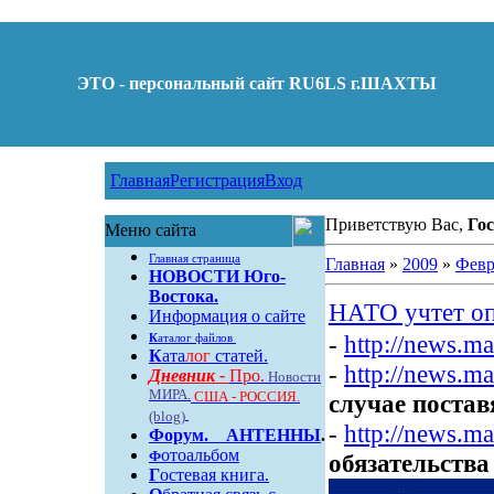
ЭТО - персональный сайт RU6LS г.ШАХТЫ
Главная
Регистрация
Вход
Приветствую Вас,
Гос
Меню сайта
Главная страница
Главная
»
2009
»
Февр
НОВОСТИ Юго-
Востока.
НАТО учтет оп
Информация о сайте
-
http://news.ma
К
аталог файлов
К
ата
лог
статей.
-
http://news.ma
Дневник -
Про.
Новости
МИРА.
США - РОССИЯ.
случае поста
(blog)
-
http://news.ma
Форум
.
АНТЕННЫ
.
отоальбом
Ф
обязательств
Г
остевая книга.