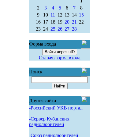
1
2
3
4
5
6
7
8
9
10
11
12
13
14
15
16
17
18
19
20
21
22
23
24
25
26
27
28
Форма входа
Войти через uID
Старая форма входа
Поиск
Друзья сайта
-Российский УКВ портал
-Сервер Кубанских
радиолюбителей
-Союз радиолюбителей