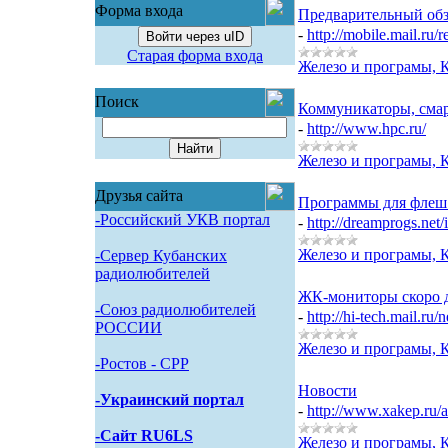
Форма входа
Предварительный обз
-
http://mobile.mail.ru
Войти через uID
Старая форма входа
Железо и програмы, 
Поиск
Коммуникаторы, сма
-
http://www.hpc.ru/
Железо и програмы, 
Друзья сайта
Программы для флеш
-Российский УКВ портал
-
http://dreamprogs.net
Железо и програмы, 
-Сервер Кубанских
радиолюбителей
ЖК-мониторы скоро д
-Союз радиолюбителей
-
http://hi-tech.mail.ru
РОССИИ
Железо и програмы, 
-Pостов - CPP
Новости
-Украинский портал
-
http://www.xakep.ru/
-Сайт RU6LS
Железо и програмы, 