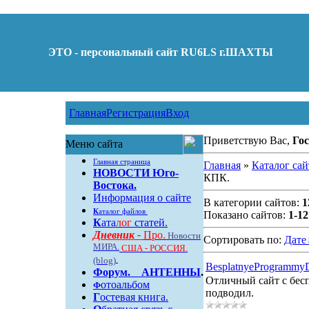
ЭТО - персональный сайт RU6LS г.ШАХТЫ
Главная
Регистрация
Вход
Приветствую Вас,
Гос
Меню сайта
Главная страница
Главная
»
Каталог сай
НОВОСТИ Юго-
КПК.
Востока.
Информация о сайте
В категории сайтов:
1
К
аталог файлов
Показано сайтов:
1-12
К
ата
лог
статей.
Дневник -
Про.
Новости
Сортировать по:
Дате
МИРА.
США - РОССИЯ.
(blog)
BesplatnyeProgrammy
Форум
.
АНТЕННЫ
.
Отличный сайт с бес
отоальбом
Ф
подводил.
Г
остевая книга.