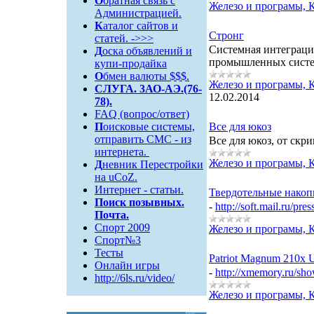
О
братная связь c
Железо и програмы, 
Администрацией.
К
аталог сайтов и
Стронг
статей. ->>>
Системная интеграци
Д
оска объявлений и
промышленных систем
купи-продайка
О
бмен валюты $$$.
Железо и програмы, 
СЛУГА. 3АО-АЭ.(76-
12.02.2014
78).
FAQ (вопрос/ответ)
П
оисковые системы,
Все для юкоз
отправить СМС - из
Все для юкоз, от скр
интернета.
Железо и програмы, 
Д
невник Перестройки
на uCoZ.
Интернет - статьи.
Твердотельные накопи
Поиск
позывных.
-
http://soft.mail.ru/pr
Почта.
Спорт 2009
Железо и програмы, 
Спорт№3
Тесты
Patriot Magnum 210x
Онлайн игры
-
http://xmemory.ru/s
http://6ls.ru/video/
Железо и програмы, 