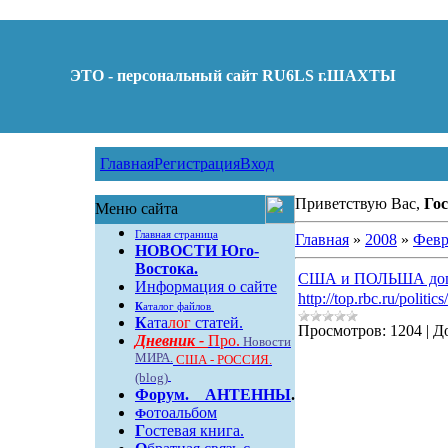
ЭТО - персональный сайт RU6LS г.ШАХТЫ
Главная
Регистрация
Вход
Приветствую Вас,
Гос
Меню сайта
Главная страница
Главная
»
2008
»
Февр
НОВОСТИ Юго-
Востока.
США и ПОЛЬША дого
Информация о сайте
http://top.rbc.ru/politi
К
аталог файлов
К
ата
лог
статей.
Просмотров:
1204
|
Д
Дневник -
Про.
Новости
МИРА.
США - РОССИЯ.
(blog)
Форум
.
АНТЕННЫ
.
отоальбом
Ф
Г
остевая книга.