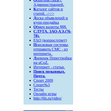
О
братная связь c
Администрацией.
К
аталог сайтов и
статей. ->>>
Д
оска объявлений и
купи-продайка
О
бмен валюты $$$.
СЛУГА. 3АО-АЭ.(76-
78).
FAQ (вопрос/ответ)
П
оисковые системы,
отправить СМС - из
интернета.
Д
невник Перестройки
на uCoZ.
Интернет - статьи.
Поиск
позывных.
Почта.
Спорт 2009
Спорт№3
Тесты
Онлайн игры
http://6ls.ru/video/