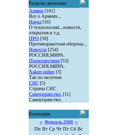
Разделы дневника
Армии
[181]
Все о Армиях...
Наука
[16]
О технологиях...новости,
открытия и т.д.
ПРО
[59]
Противоракетная оборона...
Новости
[254]
РОССИЯ,МИРА.
Происшествия
[53]
РОССИЯ,МИРА.
Xakep online
[3]
Так по мелочам
СНГ
[5]
Страны СНГ.
Самоуправство.
[11]
Самоуправство.
Календарь
«
Февраль 2008
»
Пн
Вт
Ср
Чт
Пт
Сб
Вс