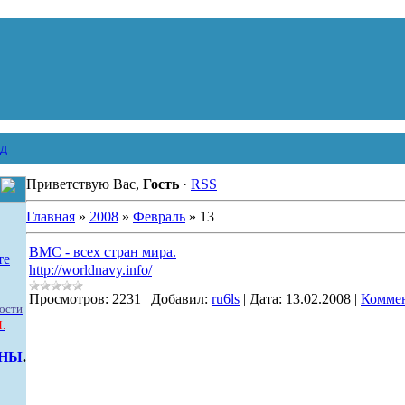
д
Приветствую Вас,
Гость
·
RSS
Главная
»
2008
»
Февраль
»
13
ВМС - всех стран мира.
те
http://worldnavy.info/
Просмотров:
2231
|
Добавил:
ru6ls
|
Дата:
13.02.2008
|
Коммен
ости
.
ННЫ
.