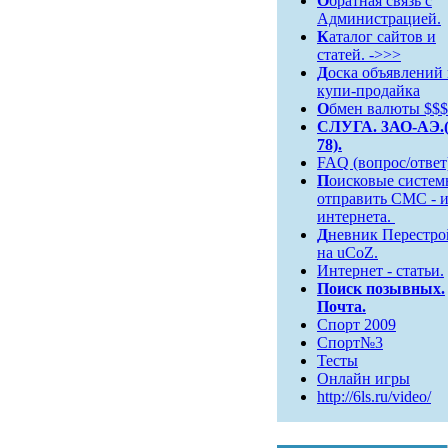
О
братная связь c
Администрацией.
К
аталог сайтов и
статей. ->>>
Д
оска объявлений
купи-продайка
О
бмен валюты $$$
СЛУГА. 3АО-АЭ.(
78).
FAQ (вопрос/ответ
П
оисковые систем
отправить СМС - и
интернета.
Д
невник Перестро
на uCoZ.
Интернет - статьи.
Поиск
позывных.
Почта.
Спорт 2009
Спорт№3
Тесты
Онлайн игры
http://6ls.ru/video/