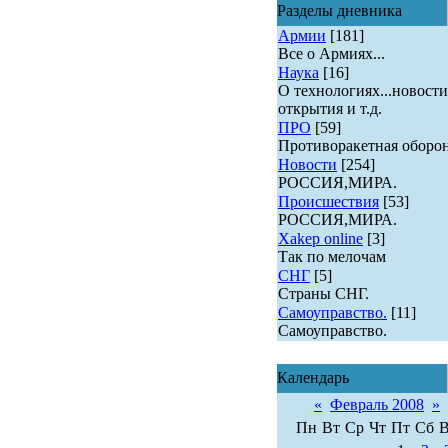
Разделы дневника
Армии
[181]
Все о Армиях...
Наука
[16]
О технологиях...новости
открытия и т.д.
ПРО
[59]
Противоракетная оборона
Новости
[254]
РОССИЯ,МИРА.
Происшествия
[53]
РОССИЯ,МИРА.
Xakep online
[3]
Так по мелочам
СНГ
[5]
Страны СНГ.
Самоуправство.
[11]
Самоуправство.
Календарь
«
Февраль 2008
»
Пн
Вт
Ср
Чт
Пт
Сб