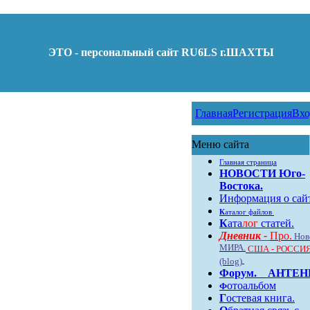
ЭТО - персональный сайт RU6LS г.ШАХТЫ
Главная
Регистрация
Вхо
Меню сайта
Главная страница
НОВОСТИ Юго-
Востока.
Информация о сай
К
аталог файлов
К
ата
лог
статей.
Дневник -
Про.
Нов
МИРА.
США - РОССИЯ
(blog)
Форум
.
АНТЕ
отоальбом
Ф
Г
остевая книга.