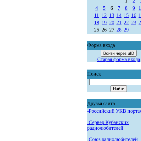
1
2
4
5
6
7
8
9
11
12
13
14
15
16
18
19
20
21
22
23
25
26
27
28
29
Форма входа
Войти через uID
Старая форма входа
Поиск
Друзья сайта
-Российский УКВ порта
-Сервер Кубанских
радиолюбителей
-Союз радиолюбителей