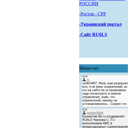
РОССИИ
-Pостов - CPP
-Украинский портал
-Сайт RU6LS
Мини-чат