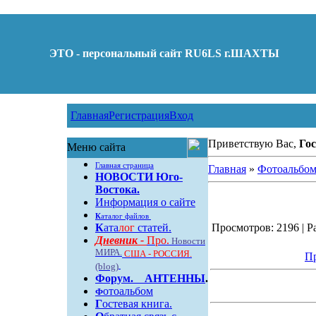
ЭТО - персональный сайт RU6LS г.ШАХТЫ
Главная
Регистрация
Вход
Приветствую Вас,
Гос
Меню сайта
Главная страница
Главная
»
Фотоальбо
НОВОСТИ Юго-
Востока.
Информация о сайте
К
аталог файлов
К
ата
лог
статей.
Просмотров: 2196 | Ра
Дневник -
Про.
Новости
МИРА.
США - РОССИЯ.
Пр
(blog)
Форум
.
АНТЕННЫ
.
отоальбом
Ф
Г
остевая книга.