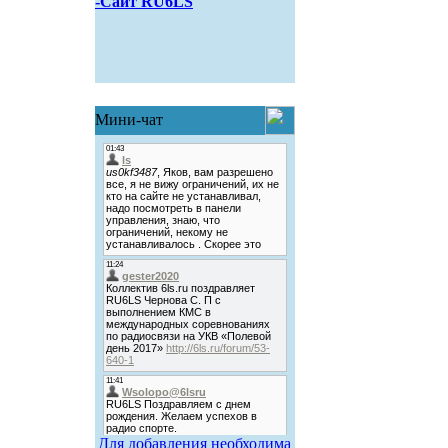
-Сайт RU6LS
Мини-чат
Для добавления необходима