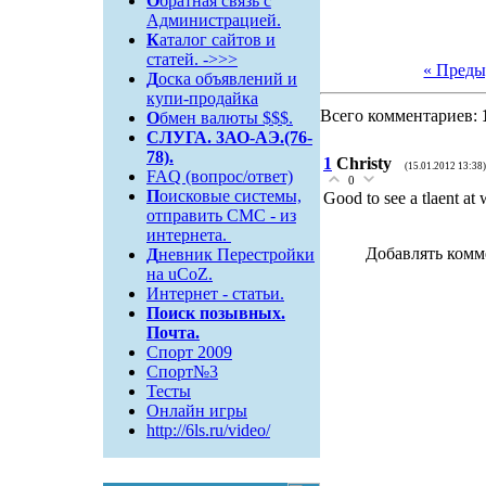
О
братная связь c
Администрацией.
К
аталог сайтов и
статей. ->>>
« Пред
Д
оска объявлений и
купи-продайка
Всего комментариев:
О
бмен валюты $$$.
СЛУГА. 3АО-АЭ.(76-
78).
1
Christy
(15.01.2012 13:38)
FAQ (вопрос/ответ)
0
П
оисковые системы,
Good to see a tlaent at 
отправить СМС - из
интернета.
Добавлять комм
Д
невник Перестройки
на uCoZ.
Интернет - статьи.
Поиск
позывных.
Почта.
Спорт 2009
Спорт№3
Тесты
Онлайн игры
http://6ls.ru/video/