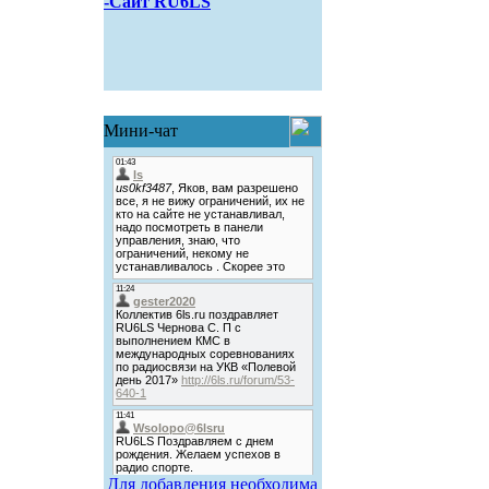
-Сайт RU6LS
Мини-чат
Для добавления необходима