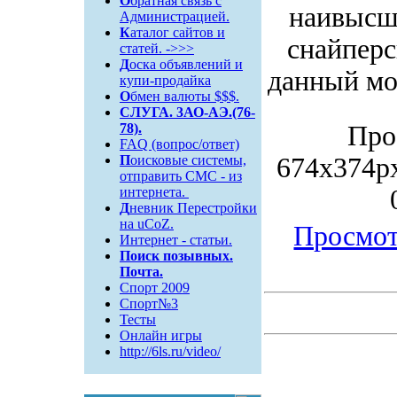
О
братная связь c
наивысше
Администрацией.
К
аталог сайтов и
снайперс
статей. ->>>
Д
оска объявлений и
данный мо
купи-продайка
О
бмен валюты $$$.
СЛУГА. 3АО-АЭ.(76-
78).
Про
FAQ (вопрос/ответ)
П
оисковые системы,
674x374px/
отправить СМС - из
интернета.
Д
невник Перестройки
на uCoZ.
Просмот
Интернет - статьи.
Поиск
позывных.
Почта.
Спорт 2009
Спорт№3
Тесты
Онлайн игры
http://6ls.ru/video/