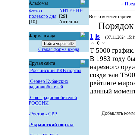
Альбомы
« Пре
Фото с
АНТЕННЫ
полевого дня
[29]
Всего комментариев:
[10]
Антенны.
Порядок
1
ls
Форма входа
(07.11.2024 15:1
0
Войти через uID
T 5000 график.
Старая форма входа
В 1983 году бы
Друзья сайта
нарезного оруж
-Российский УКВ портал
создатели Т500
-Сервер Кубанских
рейтинге миров
радиолюбителей
данный момент
-Союз радиолюбителей
РОССИИ
Добавлять комм
-Pостов - CPP
-Украинский портал