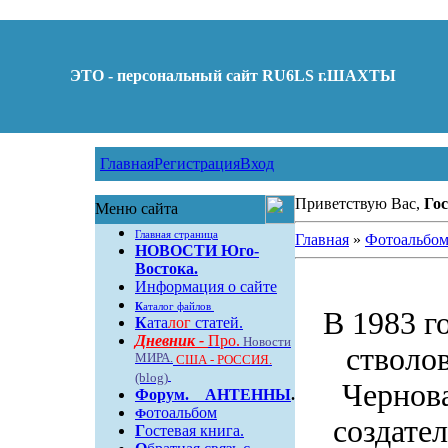
ЭТО - персональный сайт RU6LS г.ШАХТЫ
Главная
Регистрация
Вход
Приветствую Вас,
Гос
Меню сайта
Главная страница
Главная
»
Фотоальбо
НОВОСТИ Юго-
Востока.
Информация о сайте
К
аталог файлов
В 1983 г
К
ата
лог
статей.
Дневник -
Про.
Новости
стволо
МИРА.
США - РОССИЯ.
(blog)
Чернова
Форум
.
АНТЕННЫ
.
отоальбом
Ф
создател
Г
остевая книга.