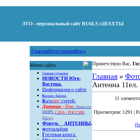
ЭТО - персональный сайт RU6LS г.ШАХТЫ
Главная
Регистрация
Вход
Приветствую Вас,
Гос
Меню сайта
Главная страница
Главная
»
Фот
НОВОСТИ Юго-
Антенна 11ел.
Востока.
Информация о сайте
К
аталог файлов
11 элементо
К
ата
лог
статей.
Дневник -
Про.
Новости
МИРА.
Просмотров: 1291 | Ра
США - РОССИЯ.
(blog)
Форум
.
АНТЕННЫ
.
Пр
отоальбом
Ф
Г
остевая книга.