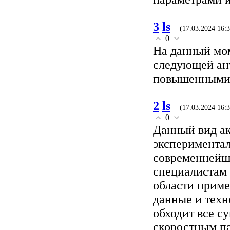
3
ls
(17.03.2024 16:3
0
На данный мом
следующей ан
повышенными 
2
ls
(17.03.2024 16:3
0
Данный вид ак
экспериментал
современнейши
специалистам 
области приме
данные и техн
обходит все с
скоростным пар