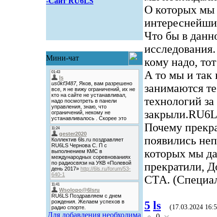
-Сайт RU6LS
О которых мы 
интереснейший
Что бы в данн
исследования.
Мини-чат
кому надо, тот
А то мы и так
занимаются те
технологий за 
закрыли.RU6L
Почему прекр
появились неп
которых мы да
прекратили, Д
СТА. (Специал
5
ls
(17.03.2024 16:5
Для добавления необходима
0