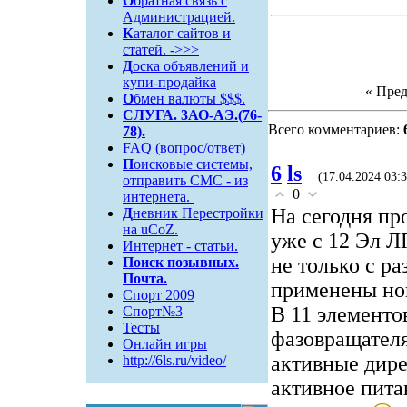
О
братная связь c
Администрацией.
К
аталог сайтов и
статей. ->>>
Д
оска объявлений и
купи-продайка
« Пре
О
бмен валюты $$$.
СЛУГА. 3АО-АЭ.(76-
Всего комментариев:
78).
FAQ (вопрос/ответ)
П
оисковые системы,
6
ls
(17.04.2024 03:3
отправить СМС - из
0
интернета.
На сегодня пр
Д
невник Перестройки
на uCoZ.
уже с 12 Эл Л
Интернет - статьи.
не только с р
Поиск
позывных.
Почта.
применены нов
Спорт 2009
В 11 элементо
Спорт№3
Тесты
фазовращателя
Онлайн игры
активные дире
http://6ls.ru/video/
активное пита