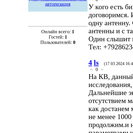
авторизация
У кого есть би
договоримся. 
одну антенну.
антенны и с т
Онлайн всего:
1
Гостей:
1
Один слышит и
Пользователей:
0
Тел: +7928623
4
ls
(17.03.2024 16:4
0
На КВ, данный
исследования,
Дальнейшие э
отсутствием м
как достанем 
не менее 1000
продолжим.и н
параметрами и