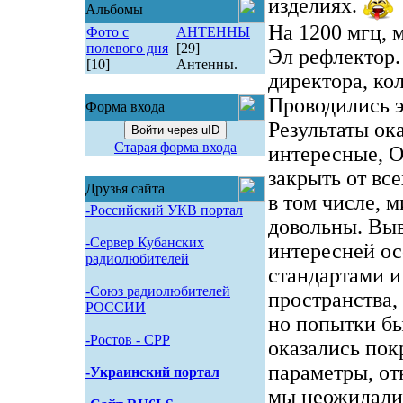
изделиях.
Альбомы
На 1200 мгц, 
Фото с
АНТЕННЫ
полевого дня
[29]
Эл рефлектор.
[10]
Антенны.
директора, ко
Проводились э
Форма входа
Результаты ок
Войти через uID
Старая форма входа
интересные, О
закрыть от вс
Друзья сайта
в том числе, 
-Российский УКВ портал
довольны. Выв
-Сервер Кубанских
интересней о
радиолюбителей
стандартами и
-Союз радиолюбителей
пространства, 
РОССИИ
но попытки бы
-Pостов - CPP
оказались пок
параметры, от
-Украинский портал
мы неожидали