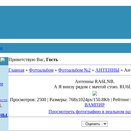
д
Приветствую Вас,
Гость
Главная
»
Фотоальбом
»
Фотоальбом №2
»
АНТЕННЫ
» Ан
Антенны RA6LNB.
те
А Я внизу рядом с мачтой стою. RU6
Просмотров: 2500 | Размеры: 768x1024px/150.8Kb | Рейтинг: 2
ости
ВАМПИР
.
Просмотреть фотографию в реальном ра
ННЫ
.