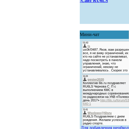
-Сайт RU6LS
Мини-чат
Для добавления необхо