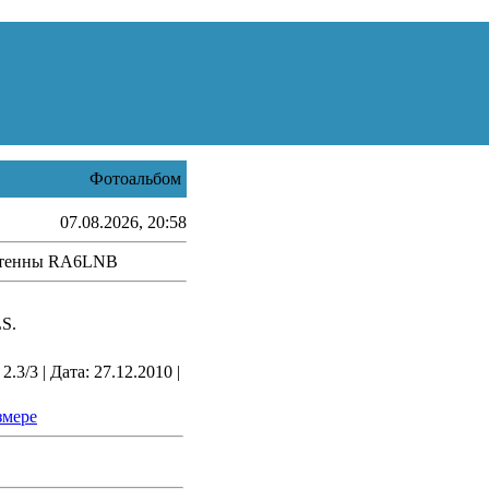
Фотоальбом
07.08.2026, 20:58
тенны RA6LNB
LS.
.3/3 | Дата: 27.12.2010 |
змере