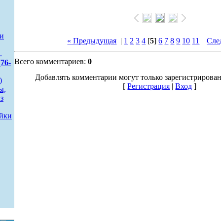
 и
« Предыдущая
|
1
2
3
4
[
5
]
6
7
8
9
10
11
|
Сле
.
Всего комментариев:
0
76-
Добавлять комментарии могут только зарегистрирова
)
[
Регистрация
|
Вход
]
ы,
з
йки