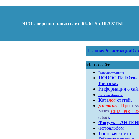
ЭТО - персональный сайт RU6LS г.ШАХТЫ
Главная
Регистрация
Вхо
Меню сайта
Главная страница
НОВОСТИ Юго-
Востока.
Информация о сай
К
аталог файлов
К
ата
лог
статей.
Дневник -
Про.
Нов
МИРА.
США - РОССИЯ
(blog)
Форум
.
АНТЕ
отоальбом
Ф
Г
остевая книга.