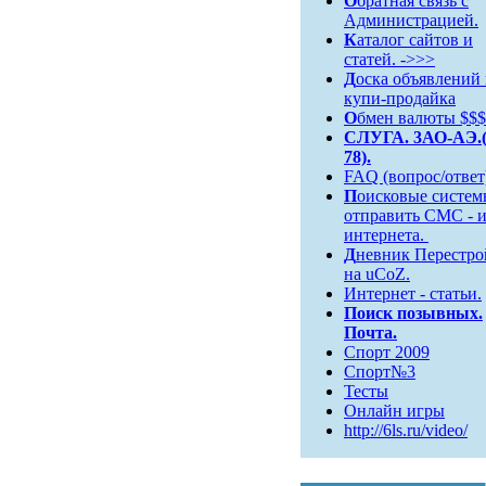
О
братная связь c
Администрацией.
К
аталог сайтов и
статей. ->>>
Д
оска объявлений
купи-продайка
О
бмен валюты $$$
СЛУГА. 3АО-АЭ.(
78).
FAQ (вопрос/ответ
П
оисковые систем
отправить СМС - и
интернета.
Д
невник Перестро
на uCoZ.
Интернет - статьи.
Поиск
позывных.
Почта.
Спорт 2009
Спорт№3
Тесты
Онлайн игры
http://6ls.ru/video/